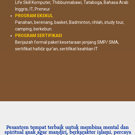
Life Skill Komputer, Thibbunnabawi, Tataboga, Bahasa Arab
Inggris, IT, Preneur
PROGRAM EKSKUL
Panahan, berenang, basket, Badminton, rihlah, study tour,
camping, berkebun.
PROGRAM SERTIFIKASI
Berijazah formal paket kesetaraan jenjang SMP/ SMA,
sertifikat hafidz qur’an, sertifikat keahlian IT
Pesantren tempat terbaik untuk membina mental dan
spiritual anak agar mandiri, berkarakter islami, percaya