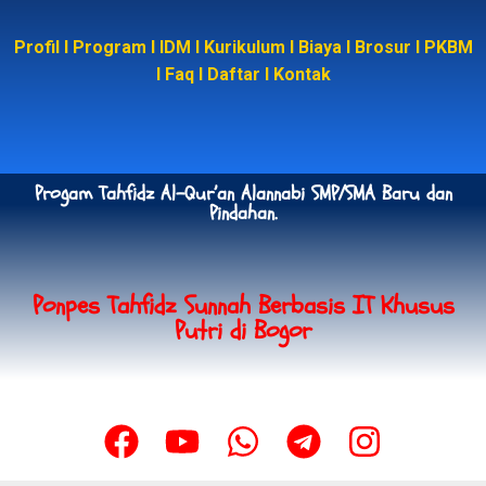
Profil
I
Program
I
IDM
I
Kurikulum
I
Biaya
I
Brosur
I
PKBM
I
Faq
I
Daftar
I
Kontak
Progam Tahfidz Al-Qur’an Alannabi SMP/SMA Baru dan
Pindahan.
Ponpes Tahfidz Sunnah Berbasis IT Khusus
Putri di Bogor