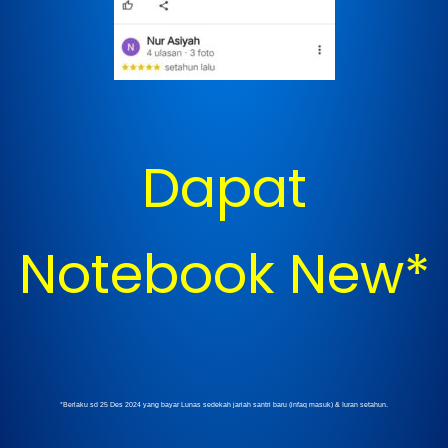
Dapat
Notebook New*
*Berlaku sd 25 Des 2024 yang bayar Lunas sedekah jariah santri baru (infaq masuk) & Iuran setahun.