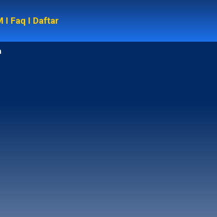
M
I
Faq
I
Daftar
n