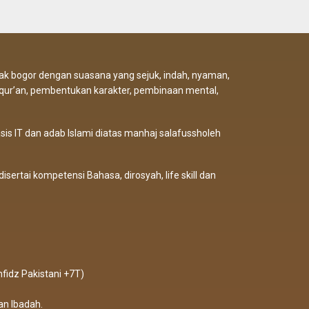
alak bogor dengan suasana yang sejuk, indah, nyaman,
-qur’an, pembentukan karakter, pembinaan mental,
sis IT dan adab Islami diatas manhaj salafussholeh
disertai kompetensi Bahasa, dirosyah, life skill dan
fidz Pakistani +7T)
an Ibadah.