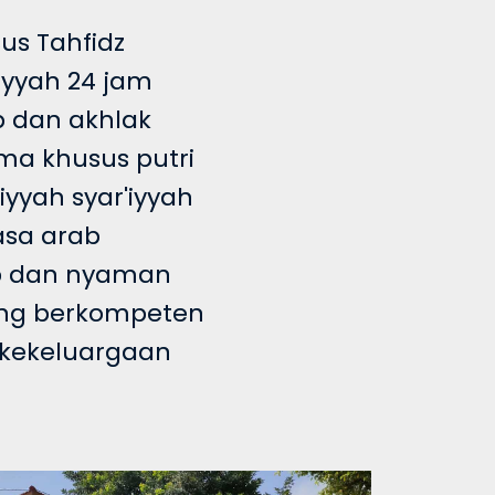
us Tahfidz
iyyah 24 jam
 dan akhlak
ma khusus putri
yyah syar'iyyah
sa arab
ap dan nyaman
ng berkompeten
 kekeluargaan