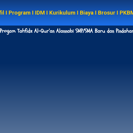
il
I
Program
I
IDM
I
Kurikulum
I
Biaya
I
Brosur
I
PKB
Progam Tahfidz Al-Qur’an Alannabi SMP/SMA Baru dan Pindaha