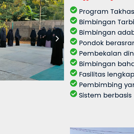
Program Takhas
Bimbingan Tarb
Bimbingan adab
Pondok berasra
Pembekalan dini
Bimbingan baha
Fasilitas lengk
Pembimbing ya
Sistem berbasis